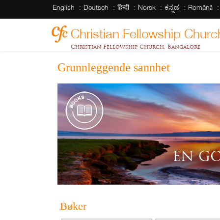
English
Deutsch
हिन्दी
Norsk
ಕನ್ನಡ
Română
Christian Fellowship Churc
Christian Fellowship Church, Bangalore
Grunnleggende sannhet
EN G
Bøker