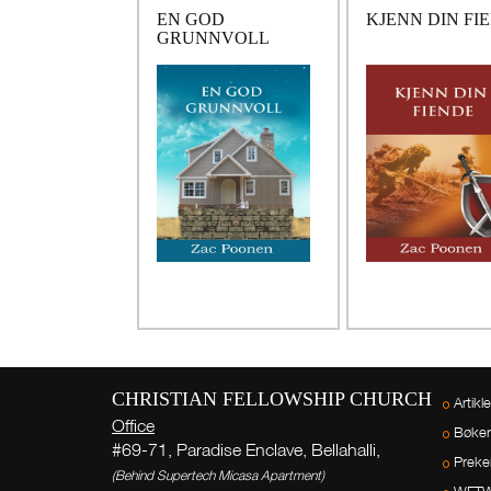
EN GOD
KJENN DIN FI
GRUNNVOLL
CHRISTIAN FELLOWSHIP CHURCH
Artikle
Office
Bøker
#69-71, Paradise Enclave, Bellahalli,
Preke
(Behind Supertech Micasa Apartment)