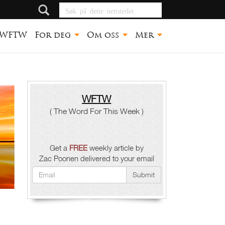
Søk på dette
nettstedet
WFTW
For deg
Om oss
Mer
WFTW
( The Word For This Week )
Get a
FREE
weekly article by
Zac Poonen delivered to your email
Submit