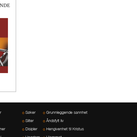
ENDE
r
Søker
Grunnleggende sannhet
Sliter
Åndsfylt liv
ner
Disipler
Hengivenhet til Kristus