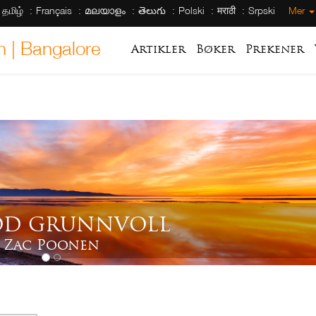
தமிழ்
Français
മലയാളം
తెలుగు
Polski
मराठी
Srpski
Mer
h | Bangalore
Artikler
Bøker
Prekener
OD GRUNNVOLL
Zac Poonen