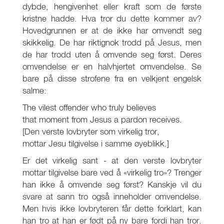
dybde, hengivenhet eller kraft som de første
kristne hadde. Hva tror du dette kommer av?
Hovedgrunnen er at de ikke har omvendt seg
skikkelig. De har riktignok trodd på Jesus, men
de har trodd uten å omvende seg først. Deres
omvendelse er en halvhjertet omvendelse. Se
bare på disse strofene fra en velkjent engelsk
salme:
The vilest offender who truly believes
that moment from Jesus a pardon receives.
[Den verste lovbryter som virkelig tror,
mottar Jesu tilgivelse i samme øyeblikk.]
Er det virkelig sant - at den verste lovbryter
mottar tilgivelse bare ved å «virkelig tro»? Trenger
han ikke å omvende seg først? Kanskje vil du
svare at sann tro også inneholder omvendelse.
Men hvis ikke lovbryteren får dette forklart, kan
han tro at han er født på ny bare fordi han tror.