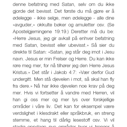
denne befatning med Satan, selv om du ikke
gjorde det bevisst. Det første du må gjøre er å
ødelegge - ikke selge, men ødelegge - alle dine
«avguder,» okkulte bøker og amuletter osv. (Se
Apostelgjerningene 19:19.) Deretter må du be:
«Herre Jesus, jeg gir avkall på enhver befatning
med Satan, bevisst eller ubevisst.» Så sier du
direkte til Satan: «Satan, jeg står deg imot i Jesu
navn. Jesus er min Frelser og Herre. Du kan ikke
røre meg mer, for nå tilhører jeg den Herre Jesus
Kristus.» Det står i Jakob 4:7: «Vær derfor Gud
undergitt. Men stå djevelen i mot, så skal han fly
fra dere.» Nå har ikke djevelen noe krav på deg
mer. Hvis vi fortsetter å vandre med Herren, vil
han gi oss mer og mer lys over forskjellige
områder i våre liv. Det kan for eksempel være
verdslighet i klesdrakt eller språkbruk, en streng
stemme, et hang til dårlig lesestoff osv. Vi vil
stadig oppdage nye områder hvor vi trenger å