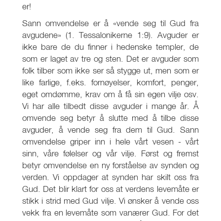
er!
Sann omvendelse er å «vende seg til Gud fra
avgudene» (1. Tessalonikerne 1:9). Avguder er
ikke bare de du finner i hedenske templer, de
som er laget av tre og sten. Det er avguder som
folk tilber som ikke ser så stygge ut, men som er
like farlige, f.eks. fornøyelser, komfort, penger,
eget omdømme, krav om å få sin egen vilje osv.
Vi har alle tilbedt disse avguder i mange år. Å
omvende seg betyr å slutte med å tilbe disse
avguder, å vende seg fra dem til Gud. Sann
omvendelse griper inn i hele vårt vesen - vårt
sinn, våre følelser og vår vilje. Først og fremst
betyr omvendelse en ny forståelse av synden og
verden. Vi oppdager at synden har skilt oss fra
Gud. Det blir klart for oss at verdens levemåte er
stikk i strid med Gud vilje. Vi ønsker å vende oss
vekk fra en levemåte som vanærer Gud. For det