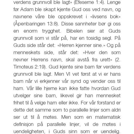
verdens grunnvoll ble lagt» (Efeserne 1:4). Lenge
før Adam ble skapt kjente Gud oss ved navn, og
navnene våre ble oppskrevet i «livsens bok»
(Åpenbaringen 13:8). Disse sannheter bør gi oss
en enorm trygghet. Bibelen sier at Guds
grunnvoll som vi står på, har en tosidig segl. På
Guds side står det: «Herren kjenner sine.» Og på
menneskets side, står det: «Hver den som
nevner Herrens navn, skal avstå fra urett» (2.
Timoteus 2:19). Gud kjente sine barn før verdens
grunnvoll ble lagt. Men VI vet først at vi er hans
barn når vi erkjenner vår synd og vender oss til
ham. Vår lille hjerne kan ikke fatte hvordan Gud
utvelger sine barn, likevel gir han mennesket
frihet til å velge ham eller ikke. For vår forstand er
dette det samme som to parallelle linjer som aldri
ser ut til å møtes. Men som en matematisk
definisjon på parallelle linjer, vil de møtes i
uendeligheten, i Guds sinn som er uendelig.