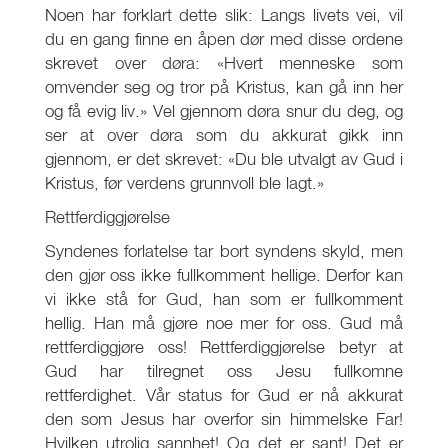
Noen har forklart dette slik: Langs livets vei, vil
du en gang finne en åpen dør med disse ordene
skrevet over døra: «Hvert menneske som
omvender seg og tror på Kristus, kan gå inn her
og få evig liv.» Vel gjennom døra snur du deg, og
ser at over døra som du akkurat gikk inn
gjennom, er det skrevet: «Du ble utvalgt av Gud i
Kristus, før verdens grunnvoll ble lagt.»
Rettferdiggjørelse
Syndenes forlatelse tar bort syndens skyld, men
den gjør oss ikke fullkomment hellige. Derfor kan
vi ikke stå for Gud, han som er fullkomment
hellig. Han må gjøre noe mer for oss. Gud må
rettferdiggjøre oss! Rettferdiggjørelse betyr at
Gud har tilregnet oss Jesu fullkomne
rettferdighet. Vår status for Gud er nå akkurat
den som Jesus har overfor sin himmelske Far!
Hvilken utrolig sannhet! Og det er sant! Det er