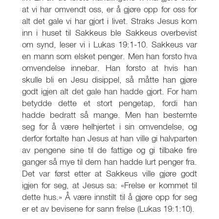
at vi har omvendt oss, er å gjøre opp for oss for
alt det gale vi har gjort i livet. Straks Jesus kom
inn i huset til Sakkeus ble Sakkeus overbevist
om synd, leser vi i Lukas 19:1-10. Sakkeus var
en mann som elsket penger. Men han forsto hva
omvendelse innebar. Han forsto at hvis han
skulle bli en Jesu disippel, så måtte han gjøre
godt igjen alt det gale han hadde gjort. For ham
betydde dette et stort pengetap, fordi han
hadde bedratt så mange. Men han bestemte
seg for å være helhjertet i sin omvendelse, og
derfor fortalte han Jesus at han ville gi halvparten
av pengene sine til de fattige og gi tilbake fire
ganger så mye til dem han hadde lurt penger fra.
Det var først etter at Sakkeus ville gjøre godt
igjen for seg, at Jesus sa: «Frelse er kommet til
dette hus.» Å være innstilt til å gjøre opp for seg
er et av bevisene for sann frelse (Lukas 19:1:10).