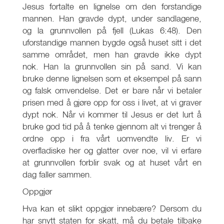
Jesus fortalte en lignelse om den forstandige
mannen. Han gravde dypt, under sandlagene,
og la grunnvollen på fjell (Lukas 6:48). Den
uforstandige mannen bygde også huset sitt i det
samme området, men han gravde ikke dypt
nok. Han la grunnvollen sin på sand. Vi kan
bruke denne lignelsen som et eksempel på sann
og falsk omvendelse. Det er bare når vi betaler
prisen med å gjøre opp for oss i livet, at vi graver
dypt nok. Når vi kommer til Jesus er det lurt å
bruke god tid på å tenke gjennom alt vi trenger å
ordne opp i fra vårt uomvendte liv. Er vi
overfladiske her og glatter over noe, vil vi erfare
at grunnvollen forblir svak og at huset vårt en
dag faller sammen.
Oppgjør
Hva kan et slikt oppgjør innebære? Dersom du
har snytt staten for skatt, må du betale tilbake