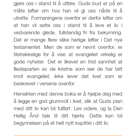
gjøre oss i stand til å utføre. Guds bud er på en
måte løfter om hva han vil gi oss nåde til å
utrette. Formaningene ovenfor er derfor løfter om
at han vil sette oss i stand til å leve et liv i
vedvarende glede, fullstendig fri fra bekymring.
Det er mange flere slike herlige løfter i Det nye
testamentet. Men de som er nevnt ovenfor, er
tilstrekkelige for å vise at evangeliet virkelig er
gode nyheter. Det er likevel en trist sannhet at
flesteparten av de kristne som sier de har tatt
imot evangeliet, ikke lever det livet som er
beskrevet i versene ovenfor.
Hensikten med denne boka er å hjelpe deg med
å legge en god grunnvoll i livet, slik at Guds plan
med ditt liv kan bli fullført. Les videre, og la Den
Hellig Ånd tale til ditt hjerte. Dette kan bli
begynnelsen på et helt nytt kapittel i ditt liv.