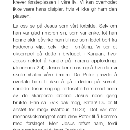
krever førsteplassen i våre liv. Vi kan overhodet
ikke være hans disipler, hvis vi ikke gir ham den
plassen.
La oss se på Jesus som vårt forbilde. Selv om
han var glad i moren sin, som var enke, lot han
henne aldri påvirke ham til noe som ledet bort fra
Faderens vilje, selv ikke i småting. Vi ser et
eksempel på dette i bryllupet i Kanaan, hvor
Jesus nektet å handle på morens oppfordring.
(Johannes 2:4). Jesus lærte oss også hvordan vi
skulle «hate» våre brødre. Da Peter prøvde å
overtale ham til ikke å gå i døden på korset,
snudde Jesus seg og irettesatte ham med noen
av de skarpeste ordene Jesus noen gang
brukte. Han sa: «Vik bak meg, Satan! Du er til
anstøt for meg» (Matteus 16:23). Det var stor
menneskekjærlighet som drev Peter til å komme
med forslaget. Men Jesus refset ham, fordi