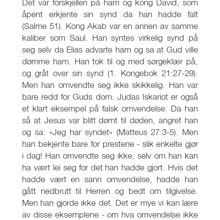
Det var forskjellen på ham og kong David, som
åpent erkjente sin synd da han hadde falt
(Salme 51). Kong Akab var en annen av samme
kaliber som Saul. Han syntes virkelig synd på
seg selv da Elias advarte ham og sa at Gud ville
dømme ham. Han tok til og med sørgeklær på,
og gråt over sin synd (1. Kongebok 21:27-29).
Men han omvendte seg ikke skikkelig. Han var
bare redd for Guds dom. Judas Iskariot er også
et klart eksempel på falsk omvendelse. Da han
så at Jesus var blitt dømt til døden, angret han
og sa: «Jeg har syndet» (Matteus 27:3-5). Men
han bekjente bare for prestene - slik enkelte gjør
i dag! Han omvendte seg ikke, selv om han kan
ha vært lei seg for det han hadde gjort. Hvis det
hadde vært en sann omvendelse, hadde han
gått nedbrutt til Herren og bedt om tilgivelse.
Men han gjorde ikke det. Det er mye vi kan lære
av disse eksemplene - om hva omvendelse ikke