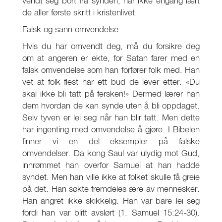
vendt seg bort fra synden, har ikke engang lært
de aller første skritt i kristenlivet.
Falsk og sann omvendelse
Hvis du har omvendt deg, må du forsikre deg
om at angeren er ekte, for Satan farer med en
falsk omvendelse som han forfører folk med. Han
vet at folk flest har ett bud de lever etter: «Du
skal ikke bli tatt på fersken!» Dermed lærer han
dem hvordan de kan synde uten å bli oppdaget.
Selv tyven er lei seg når han blir tatt. Men dette
har ingenting med omvendelse å gjøre. I Bibelen
finner vi en del eksempler på falske
omvendelser. Da kong Saul var ulydig mot Gud,
innrømmet han overfor Samuel at han hadde
syndet. Men han ville ikke at folket skulle få greie
på det. Han søkte fremdeles ære av mennesker.
Han angret ikke skikkelig. Han var bare lei seg
fordi han var blitt avslørt (1. Samuel 15:24-30).