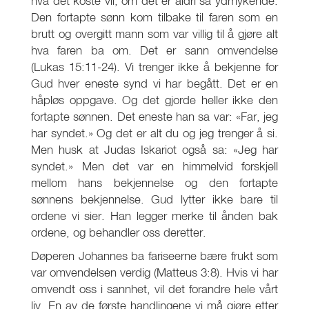
hva det koste vil, om det er aldri så ydmykende.
Den fortapte sønn kom tilbake til faren som en
brutt og overgitt mann som var villig til å gjøre alt
hva faren ba om. Det er sann omvendelse
(Lukas 15:11-24). Vi trenger ikke å bekjenne for
Gud hver eneste synd vi har begått. Det er en
håpløs oppgave. Og det gjorde heller ikke den
fortapte sønnen. Det eneste han sa var: «Far, jeg
har syndet.» Og det er alt du og jeg trenger å si.
Men husk at Judas Iskariot også sa: «Jeg har
syndet.» Men det var en himmelvid forskjell
mellom hans bekjennelse og den fortapte
sønnens bekjennelse. Gud lytter ikke bare til
ordene vi sier. Han legger merke til ånden bak
ordene, og behandler oss deretter.
Døperen Johannes ba fariseerne bære frukt som
var omvendelsen verdig (Matteus 3:8). Hvis vi har
omvendt oss i sannhet, vil det forandre hele vårt
liv. En av de første handlingene vi må gjøre etter