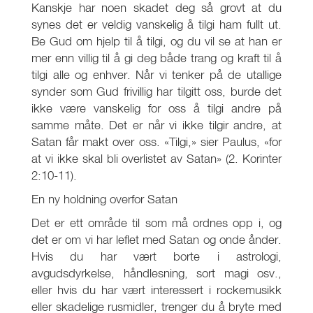
Kanskje har noen skadet deg så grovt at du
synes det er veldig vanskelig å tilgi ham fullt ut.
Be Gud om hjelp til å tilgi, og du vil se at han er
mer enn villig til å gi deg både trang og kraft til å
tilgi alle og enhver. Når vi tenker på de utallige
synder som Gud frivillig har tilgitt oss, burde det
ikke være vanskelig for oss å tilgi andre på
samme måte. Det er når vi ikke tilgir andre, at
Satan får makt over oss. «Tilgi,» sier Paulus, «for
at vi ikke skal bli overlistet av Satan» (2. Korinter
2:10-11).
En ny holdning overfor Satan
Det er ett område til som må ordnes opp i, og
det er om vi har leflet med Satan og onde ånder.
Hvis du har vært borte i astrologi,
avgudsdyrkelse, håndlesning, sort magi osv.,
eller hvis du har vært interessert i rockemusikk
eller skadelige rusmidler, trenger du å bryte med