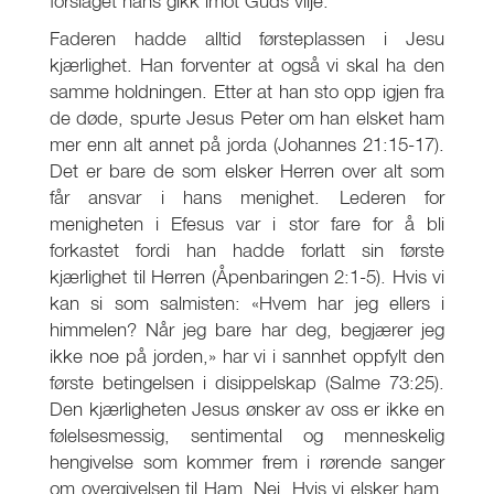
forslaget hans gikk imot Guds vilje.
Faderen hadde alltid førsteplassen i Jesu
kjærlighet. Han forventer at også vi skal ha den
samme holdningen. Etter at han sto opp igjen fra
de døde, spurte Jesus Peter om han elsket ham
mer enn alt annet på jorda (Johannes 21:15-17).
Det er bare de som elsker Herren over alt som
får ansvar i hans menighet. Lederen for
menigheten i Efesus var i stor fare for å bli
forkastet fordi han hadde forlatt sin første
kjærlighet til Herren (Åpenbaringen 2:1-5). Hvis vi
kan si som salmisten: «Hvem har jeg ellers i
himmelen? Når jeg bare har deg, begjærer jeg
ikke noe på jorden,» har vi i sannhet oppfylt den
første betingelsen i disippelskap (Salme 73:25).
Den kjærligheten Jesus ønsker av oss er ikke en
følelsesmessig, sentimental og menneskelig
hengivelse som kommer frem i rørende sanger
om overgivelsen til Ham. Nei. Hvis vi elsker ham,