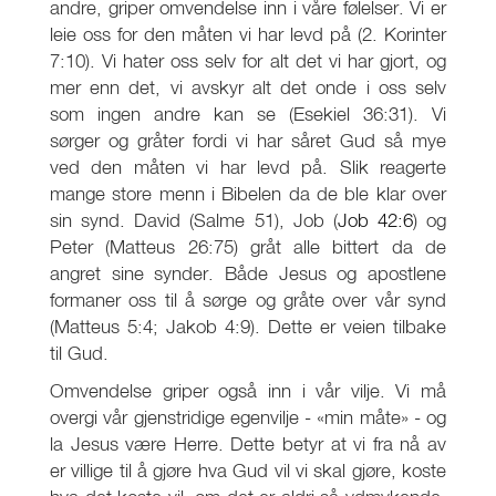
andre, griper omvendelse inn i våre følelser. Vi er
leie oss for den måten vi har levd på (2. Korinter
7:10). Vi hater oss selv for alt det vi har gjort, og
mer enn det, vi avskyr alt det onde i oss selv
som ingen andre kan se (Esekiel 36:31). Vi
sørger og gråter fordi vi har såret Gud så mye
ved den måten vi har levd på. Slik reagerte
mange store menn i Bibelen da de ble klar over
sin synd. David (Salme 51), Job (
Job 42:6
) og
Peter (Matteus 26:75) gråt alle bittert da de
angret sine synder. Både Jesus og apostlene
formaner oss til å sørge og gråte over vår synd
(Matteus 5:4; Jakob 4:9). Dette er veien tilbake
til Gud.
Omvendelse griper også inn i vår vilje. Vi må
overgi vår gjenstridige egenvilje - «min måte» - og
la Jesus være Herre. Dette betyr at vi fra nå av
er villige til å gjøre hva Gud vil vi skal gjøre, koste