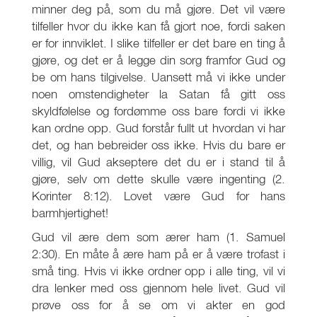
minner deg på, som du må gjøre. Det vil være
tilfeller hvor du ikke kan få gjort noe, fordi saken
er for innviklet. I slike tilfeller er det bare en ting å
gjøre, og det er å legge din sorg framfor Gud og
be om hans tilgivelse. Uansett må vi ikke under
noen omstendigheter la Satan få gitt oss
skyldfølelse og fordømme oss bare fordi vi ikke
kan ordne opp. Gud forstår fullt ut hvordan vi har
det, og han bebreider oss ikke. Hvis du bare er
villig, vil Gud akseptere det du er i stand til å
gjøre, selv om dette skulle være ingenting (2.
Korinter 8:12). Lovet være Gud for hans
barmhjertighet!
Gud vil ære dem som ærer ham (1. Samuel
2:30). En måte å ære ham på er å være trofast i
små ting. Hvis vi ikke ordner opp i alle ting, vil vi
dra lenker med oss gjennom hele livet. Gud vil
prøve oss for å se om vi akter en god