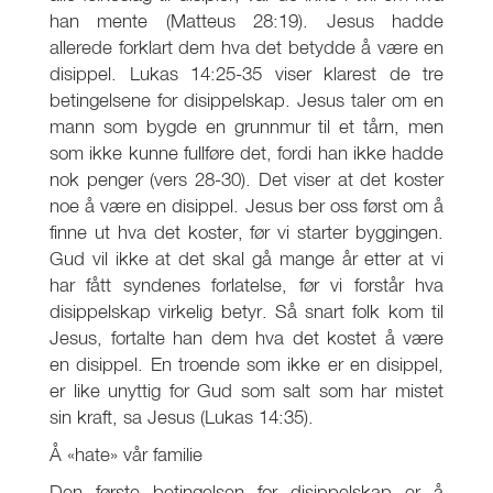
han mente (Matteus 28:19). Jesus hadde
allerede forklart dem hva det betydde å være en
disippel. Lukas 14:25-35 viser klarest de tre
betingelsene for disippelskap. Jesus taler om en
mann som bygde en grunnmur til et tårn, men
som ikke kunne fullføre det, fordi han ikke hadde
nok penger (vers 28-30). Det viser at det koster
noe å være en disippel. Jesus ber oss først om å
finne ut hva det koster, før vi starter byggingen.
Gud vil ikke at det skal gå mange år etter at vi
har fått syndenes forlatelse, før vi forstår hva
disippelskap virkelig betyr. Så snart folk kom til
Jesus, fortalte han dem hva det kostet å være
en disippel. En troende som ikke er en disippel,
er like unyttig for Gud som salt som har mistet
sin kraft, sa Jesus (Lukas 14:35).
Å «hate» vår familie
Den første betingelsen for disippelskap er å