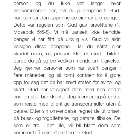
person og du ikke vet lenger hvor
vedkommende bor, bør du gi pengene til Gud,
han som er den opprinnelige eier av alle penger.
Dette var regelen som Gud gav israelittene (1.
Mosebok 5:6-8). Vi må uansett ikke beholde
penger vi har fått på ulovlig vis. Gud vil aldri
velsigne disse pengene. Har du såret eller
skadet noen, og penger ikke er med i bildet,
burde du gå og be vedkommende om tilgivelse.
Jeg kjenner personer som har spart penger i
flere måneder, og så tømt kontoen for å gjøre
opp for seg det de har snytt staten for av toll og
skatt. Gud har velsignet dem med noe bedre
enn en stor bankkonto! Jeg kjenner også andre
som reiste med offentlige transportmidler uten å
betale. Etter sin omvendelse regnet de ut prisen
på buss- og togbillettene, og betalte tilbake. De
som er tro i det lille, vil bli blant dem som
kommer til å gjøre store ting for Gud.