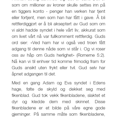
som om millioner av kroner skulle settes inn på
en tiggers konto - penger han verken har tjent
eller fortjent, men som han har fått i gave. Å bli
rettferdiggjort er å bli akseptert av Gud som om
vi aldri hadde syndet i hele vårt liv, akkurat som
om livet vårt nå var fullkomment rettferdig. Guds
ord sier: «Ved ham har vi også ved troen fått
adgang til denne nåde som vi står i. Og vi roser
oss av håp om Guds herlighet» (Romerne 5:2).
Nå kan vi til enhver tid komme frimodig fram for
Guds ansikt uten frykt eller tvil. Gud selv har
åpnet adgangen til det.
Med en gang Adam og Eva syndet i Edens
hage, følte de skyld og dekket seg med
fikenblad. Gud tok vekk fikenbladene, slaktet et
dyr og kledde dem med skinnet. Disse
fikenbladene er et bilde på våre egne gode
gjerninger. På samme måte som fikenbladene,