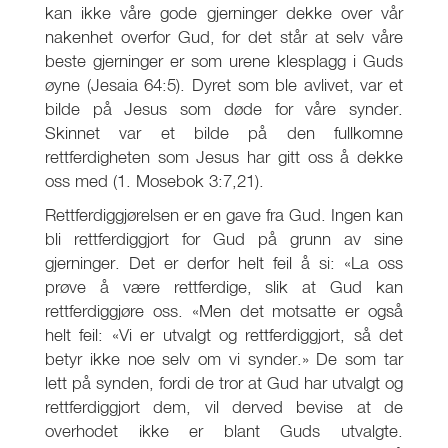
kan ikke våre gode gjerninger dekke over vår
nakenhet overfor Gud, for det står at selv våre
beste gjerninger er som urene klesplagg i Guds
øyne (Jesaia 64:5). Dyret som ble avlivet, var et
bilde på Jesus som døde for våre synder.
Skinnet var et bilde på den fullkomne
rettferdigheten som Jesus har gitt oss å dekke
oss med (1. Mosebok 3:7,21).
Rettferdiggjørelsen er en gave fra Gud. Ingen kan
bli rettferdiggjort for Gud på grunn av sine
gjerninger. Det er derfor helt feil å si: «La oss
prøve å være rettferdige, slik at Gud kan
rettferdiggjøre oss. «Men det motsatte er også
helt feil: «Vi er utvalgt og rettferdiggjort, så det
betyr ikke noe selv om vi synder.» De som tar
lett på synden, fordi de tror at Gud har utvalgt og
rettferdiggjort dem, vil derved bevise at de
overhodet ikke er blant Guds utvalgte.