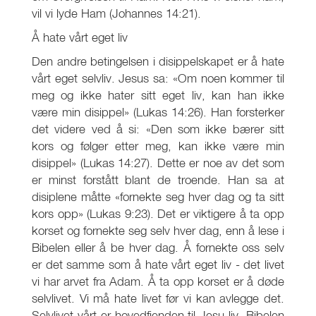
vil vi lyde Ham (Johannes 14:21).
Å hate vårt eget liv
Den andre betingelsen i disippelskapet er å hate
vårt eget selvliv. Jesus sa: «Om noen kommer til
meg og ikke hater sitt eget liv, kan han ikke
være min disippel» (Lukas 14:26). Han forsterker
det videre ved å si: «Den som ikke bærer sitt
kors og følger etter meg, kan ikke være min
disippel» (Lukas 14:27). Dette er noe av det som
er minst forstått blant de troende. Han sa at
disiplene måtte «fornekte seg hver dag og ta sitt
kors opp» (Lukas 9:23). Det er viktigere å ta opp
korset og fornekte seg selv hver dag, enn å lese i
Bibelen eller å be hver dag. Å fornekte oss selv
er det samme som å hate vårt eget liv - det livet
vi har arvet fra Adam. Å ta opp korset er å døde
selvlivet. Vi må hate livet før vi kan avlegge det.
Selvlivet vårt er hovedfienden til Jesu liv. Bibelen