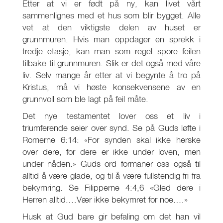
Etter at vi er født på ny, kan livet vårt
sammenlignes med et hus som blir bygget. Alle
vet at den viktigste delen av huset er
grunnmuren. Hvis man oppdager en sprekk i
tredje etasje, kan man som regel spore feilen
tilbake til grunnmuren. Slik er det også med våre
liv. Selv mange år etter at vi begynte å tro på
Kristus, må vi høste konsekvensene av en
grunnvoll som ble lagt på feil måte.
Det nye testamentet lover oss et liv i
triumferende seier over synd. Se på Guds løfte i
Romerne 6:14: «For synden skal ikke herske
over dere, for dere er ikke under loven, men
under nåden.» Guds ord formaner oss også til
alltid å være glade, og til å være fullstendig fri fra
bekymring. Se Filipperne 4:4,6 «Gled dere i
Herren alltid.…Vær ikke bekymret for noe.…»
Husk at Gud bare gir befaling om det han vil