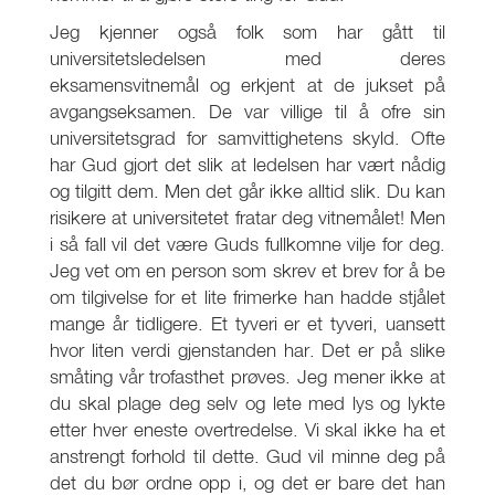
Jeg kjenner også folk som har gått til
universitetsledelsen med deres
eksamensvitnemål og erkjent at de jukset på
avgangseksamen. De var villige til å ofre sin
universitetsgrad for samvittighetens skyld. Ofte
har Gud gjort det slik at ledelsen har vært nådig
og tilgitt dem. Men det går ikke alltid slik. Du kan
risikere at universitetet fratar deg vitnemålet! Men
i så fall vil det være Guds fullkomne vilje for deg.
Jeg vet om en person som skrev et brev for å be
om tilgivelse for et lite frimerke han hadde stjålet
mange år tidligere. Et tyveri er et tyveri, uansett
hvor liten verdi gjenstanden har. Det er på slike
småting vår trofasthet prøves. Jeg mener ikke at
du skal plage deg selv og lete med lys og lykte
etter hver eneste overtredelse. Vi skal ikke ha et
anstrengt forhold til dette. Gud vil minne deg på
det du bør ordne opp i, og det er bare det han