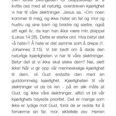
kvitte oss med all naturlig, overdreven kjærlighet
vi har til våre slektninger. Jesus sa: «Om noen
kommer til meg, og ikke hater sin far og mor og
hustru og sine barn og brødre og søstre, også
sitt eget liv, da kan han ikke være min disippel
(Lukas 14:26). Dette er sterke ord. Hva betyr det
«å hate»? Å hate er det samme som å drepe (1.
Johannes 3:15). Vi blir bedt om å døde den
naturlige kjærligheten vi har til våre slektninger.
Betyr det at vi ikke skal elske dem? Nei, slett
ikke! Når vi gir opp vår menneskelige kjærlighet
til dem, vil Gud erstatte den med en
guddommelig kjærlighet. Kjærligheten til vår
slektninger vil da bli ren - på en slik måte at
Gud, og ikke våre slektninger, alltid vil bli vår
kjærlighets høyeste prioritet. Det er mange som
ikke er lydige mot Gud, fordi de er redde for å
fornærme sin far, mor, ektefelle osv. Herren