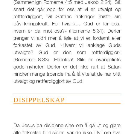
(Sammenlign Romerne 4:5 med Jakob 2:24). Så
snart det går opp for oss at vi er utvalgt og
rettferdiggjort, vil Satans anklager miste sin
påvirkningskraft. For hvis «… Gud er for oss,
hvem er da imot oss?» (Romerne 8:31). Derfor
trenger vi aldri mer å føle at vi er fordømt eller
forkastet av Gud. «Hvem vil anklage Guds
utvalgte? Gud er den som rettferdiggjør»
(Romerne 8:33). Halleluja! Slik er evangeliets
gode nyheter. Derfor er det ikke rart at Satan
hindrer mange troende fra å få vite at de har blitt
utvalgt og rettferdiggjort av Gud.
DISIPPELSKAP
Da Jesus ba disiplene sine om å gå ut og gjøre
alle folkeslag til disipler, var de ikke i tvil om hva