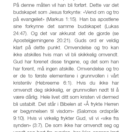
På denne måten vil han bli forført. Dette var det
budskapet som Jesus forkynte: «Vend om og tro
på evangeliet» (Markus 1:15). Han ba apostlene
sine forkynne det samme budskapet (Lukas
24:47). Og det var akkurat det de gjorde (se
Apostelgjerningene 20:21). Guds ord er veldig
klart på dette punkt. Omvendelse og tro kan
ikke atskilles hvis man vil bli skikkelig omvendt.
Gud har forenet disse tingene, og det som han
har forent, må ingen atskille. Omvendelse og tro
er de to første elementene i grunnvollen i vårt
kristenliv (Hebreerne 6:1). Hvis du ikke har
omvendt deg skikkelig, er grunnvollen nødt til å
være dårlig. Hele livet ditt som kristen vil dermed
bli ustabilt. Det står i Bibelen at «Å frykte Herren
er begynnelsen til visdom» (Salomos ordspråk
9:10). Hvis vi virkelig frykter Gud, vil vi «vike fra
synden» (3:7). De som ikke har omvendt seg og