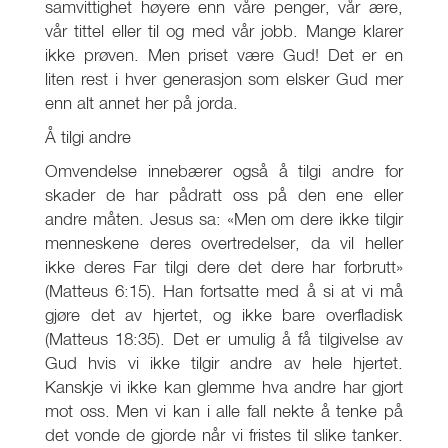
samvittighet høyere enn våre penger, vår ære,
vår tittel eller til og med vår jobb. Mange klarer
ikke prøven. Men priset være Gud! Det er en
liten rest i hver generasjon som elsker Gud mer
enn alt annet her på jorda.
Å tilgi andre
Omvendelse innebærer også å tilgi andre for
skader de har pådratt oss på den ene eller
andre måten. Jesus sa: «Men om dere ikke tilgir
menneskene deres overtredelser, da vil heller
ikke deres Far tilgi dere det dere har forbrutt»
(Matteus 6:15). Han fortsatte med å si at vi må
gjøre det av hjertet, og ikke bare overfladisk
(Matteus 18:35). Det er umulig å få tilgivelse av
Gud hvis vi ikke tilgir andre av hele hjertet.
Kanskje vi ikke kan glemme hva andre har gjort
mot oss. Men vi kan i alle fall nekte å tenke på
det vonde de gjorde når vi fristes til slike tanker.