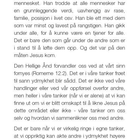
mennesket. Han trodde at alle mennesker har
en grunnleggende verdi, uavhengig av rase,
familie, posisjon i livet osv. Han ble ett med dem
som var minst og lavest på rangstigen. Han gikk
under alle, for å kunne være en tjener for alle.
Det er bare den som går under de andre som er
i stand til å løfte dem opp. Og det var på den
måten Jesus kom.
Den Hellige Ånd forvandler oss ved at vårt sinn
fornyes (Romerne 12:2). Det er i våre tanker frøet
til sann ydmykhet blir sådd. Det er ikke ved våre
handlinger eller ved vår oppførsel overfor andre,
men heller i våre tanker (når vi er alene) at vi kan
finne ut om vi er blitt omskapt til å likne Jesus på
dette området eller ikke - våre tanker om oss
selv og hvordan vi sammenlikner oss med andre.
Det er bare når vi er virkelig ringe i egne tanker,
at vi oppriktig kan akte andre i ydmykhet høyere