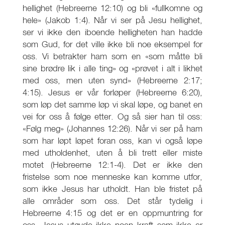
hellighet (Hebreerne 12:10) og bli «fullkomne og
hele» (Jakob 1:4). Når vi ser på Jesu hellighet,
ser vi ikke den iboende helligheten han hadde
som Gud, for det ville ikke bli noe eksempel for
oss. Vi betrakter ham som en «som måtte bli
sine brødre lik i alle ting» og «prøvet i alt i likhet
med oss, men uten synd» (Hebreerne 2:17;
4:15). Jesus er vår forløper (Hebreerne 6:20),
som løp det samme løp vi skal løpe, og banet en
vei for oss å følge etter. Og så sier han til oss:
«Følg meg» (Johannes 12:26). Når vi ser på ham
som har løpt løpet foran oss, kan vi også løpe
med utholdenhet, uten å bli trett eller miste
motet (Hebreerne 12:1-4). Det er ikke den
fristelse som noe menneske kan komme utfor,
som ikke Jesus har utholdt. Han ble fristet på
alle områder som oss. Det står tydelig i
Hebreerne 4:15 og det er en oppmuntring for
oss. Jesus utøvde ikke noen kraft som ikke er