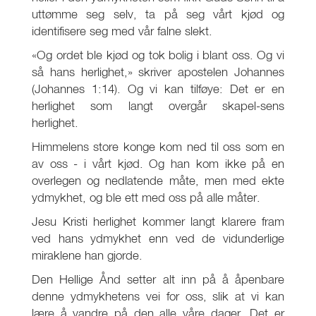
uttømme seg selv, ta på seg vårt kjød og
identifisere seg med vår falne slekt.
«Og ordet ble kjød og tok bolig i blant oss. Og vi
så hans herlighet,» skriver apostelen Johannes
(Johannes 1:14). Og vi kan tilføye: Det er en
herlighet som langt overgår skapel-sens
herlighet.
Himmelens store konge kom ned til oss som en
av oss - i vårt kjød. Og han kom ikke på en
overlegen og nedlatende måte, men med ekte
ydmykhet, og ble ett med oss på alle måter.
Jesu Kristi herlighet kommer langt klarere fram
ved hans ydmykhet enn ved de vidunderlige
miraklene han gjorde.
Den Hellige Ånd setter alt inn på å åpenbare
denne ydmykhetens vei for oss, slik at vi kan
lære å vandre på den alle våre dager. Det er