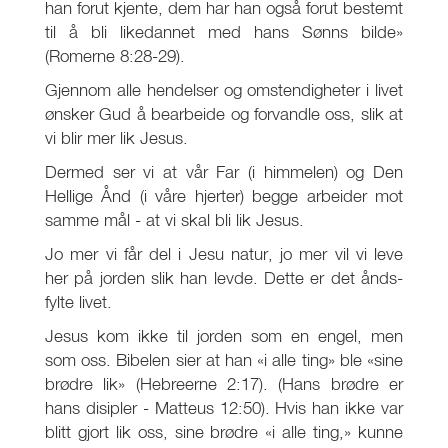
han forut kjente, dem har han også forut bestemt
til å bli likedannet med hans Sønns bilde»
(Romerne 8:28-29).
Gjennom alle hendelser og omstendigheter i livet
ønsker Gud å bearbeide og forvandle oss, slik at
vi blir mer lik Jesus.
Dermed ser vi at vår Far (i himmelen) og Den
Hellige Ånd (i våre hjerter) begge arbeider mot
samme mål - at vi skal bli lik Jesus.
Jo mer vi får del i Jesu natur, jo mer vil vi leve
her på jorden slik han levde. Dette er det ånds-
fylte livet.
Jesus kom ikke til jorden som en engel, men
som oss. Bibelen sier at han «i alle ting» ble «sine
brødre lik» (Hebreerne 2:17). (Hans brødre er
hans disipler - Matteus 12:50). Hvis han ikke var
blitt gjort lik oss, sine brødre «i alle ting,» kunne