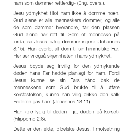
ham som dømmer rettferdig» (Eng. overs.).
Jesu ydmykhet tillot ham ikke å dømme noen.
Gud alene er alle menneskers dommer, og alle
de som dømmer hverandre, tar den plassen
Gud alene har rett til. Som et menneske på
jorda, sa Jesus: «Jeg dømmer ingen» (Johannes
8:15). Han overlot all dom til sin himmelske Far.
Her ser vi også skjønnheten i hans ydmykhet.
Jesus bøyde seg frivillig for den ydmykende
døden hans Far hadde planlagt for ham. Fordi
Jesus kunne se sin Fars hånd bak de
menneskene som Gud brukte til å utføre
korsfestelsen, kunne han villig drikke den kalk
Faderen gav ham (Johannes 18:11).
Han «ble lydig til døden - ja, døden på korset»
(Filipperne 2:8).
Dette er den ekte, bibelske Jesus. I motsetning