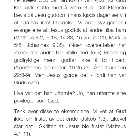
kan aldri slutte med å være Gud. Det klareste
bevis på Jesu guddom i hans kjøds dager ser vi i
at han tok imot tilbedelse. Vi leser syv ganger i
evangeliene at Jesus godtok at andre tilba ham
(Matteus 8:2; 9:18; 14:33; 15:25; 20:20; Markus
5:6; Johannes 9:38). (Noen oversettelser har
«tilbe» der andre har «falle ned for.») Engler og
gudfryktige menn godtar ikke å bli tilbedt
(Apostlenes gjerninger 10:25-26; Åpenbaringen
22:8-9). Men Jesus gjorde det - fordi han var
Guds sønn.
Hva var det han uttømte? Jo, han uttømte sine
privilegier som Gud.
Tenk over disse to eksemplene: Vi vet at Gud
ikke blir fristet av det onde (Jakob 1:3). Likevel
står det i Skriften at Jesus ble fristet (Matteus
4:1-11).