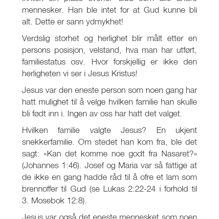
mennesker. Han ble intet for at Gud kunne bli
alt. Dette er sann ydmykhet!
Verdslig storhet og herlighet blir målt etter en
persons posisjon, velstand, hva man har utført,
familiestatus osv. Hvor forskjellig er ikke den
herligheten vi ser i Jesus Kristus!
Jesus var den eneste person som noen gang har
hatt mulighet til å velge hvilken familie han skulle
bli født inn i. Ingen av oss har hatt det valget.
Hvilken familie valgte Jesus? En ukjent
snekkerfamilie. Om stedet han kom fra, ble det
sagt: «Kan det komme noe godt fra Nasaret?»
(Johannes 1:46). Josef og Maria var så fattige at
de ikke en gang hadde råd til å ofre et lam som
brennoffer til Gud (se Lukas 2:22-24 i forhold til
3. Mosebok 12:8).
Jesus var også det eneste mennesket som noen