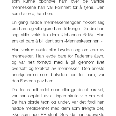
som kunne opphøye ham over de vanlige
menneskene han var kommet for å tjene. Den
som har øre, han høre.
En gang hadde menneskemengden flokket seg
om ham og ville gjøre ham til konge. Da dro han
seg stille vekk fra dem (Johannes 6:15). Han
ønsket bare å bli kjent som «Menneskesønnen.»
Han verken søkte eller brydde seg om ære av
mennesker. Han levde bare for Faderens åsyn,
og var helt fornøyd med å gå gjennom livet
oversett og foraktet av mennesker. Den eneste
anerkjennelse som betydde noe for ham, var
den Faderen gav ham.
Da Jesus helbredet noen eller gjorde et mirakel,
var han opptatt av at ingen skulle vite om det.
Da han gjorde tegn og under, var det fordi han
hadde medlidenhet med dem som trengte det,
ikke som noe PR-stunt. Selv da han oppvakte