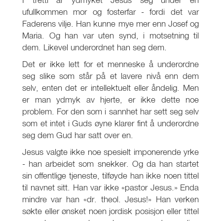
ufullkommen mor og fosterfar - fordi det var
Faderens vilje. Han kunne mye mer enn Josef og
Maria. Og han var uten synd, i motsetning til
dem. Likevel underordnet han seg dem.
Det er ikke lett for et menneske å underordne
seg slike som står på et lavere nivå enn dem
selv, enten det er intellektuelt eller åndelig. Men
er man ydmyk av hjerte, er ikke dette noe
problem. For den som i sannhet har sett seg selv
som et intet i Guds øyne klarer fint å underordne
seg dem Gud har satt over en.
Jesus valgte ikke noe spesielt imponerende yrke
- han arbeidet som snekker. Og da han startet
sin offentlige tjeneste, tilføyde han ikke noen tittel
til navnet sitt. Han var ikke «pastor Jesus.» Enda
mindre var han «dr. theol. Jesus!» Han verken
søkte eller ønsket noen jordisk posisjon eller tittel