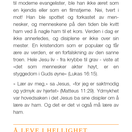
til moderne evangelister, ble han ikke æret som
en kjendis eller som en filmstjerne. Nei, tvert i
mot! Han ble spottet og forkastet av men-
nesker, og menneskene på den tiden ble kvitt
ham ved å nagle ham til et kors. Verden i dag er
ikke annerledes, og disiplene er ikke over sin
mester. En kristendom som er populær og får
ære av verden, er en forfalskning av den sanne
troen. Hele Jesu liv - fra krybbe til grav - viste at
«det som mennesker akter høyt, er en
styggedom i Guds øyne» (Lukas 16:15).
» Lær av meg,» sa Jesus, «for jeg er saktmodig
og ydmyk av hjertet» (Matteus 11:29). Ydmykhet
var hovedsaken i det Jesus ba sine disipler om å
lære av ham. Og det er det vi også må lære av
ham.
Å LEVE I HELLIGHET