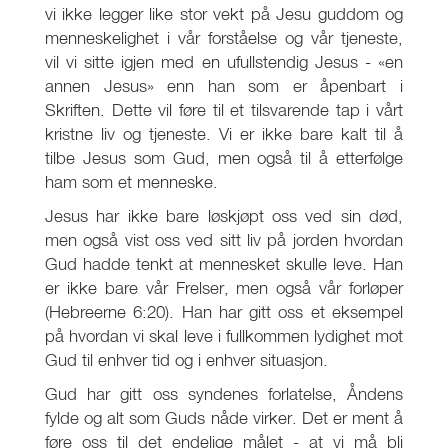
vi ikke legger like stor vekt på Jesu guddom og
menneskelighet i vår forståelse og vår tjeneste,
vil vi sitte igjen med en ufullstendig Jesus - «en
annen Jesus» enn han som er åpenbart i
Skriften. Dette vil føre til et tilsvarende tap i vårt
kristne liv og tjeneste. Vi er ikke bare kalt til å
tilbe Jesus som Gud, men også til å etterfølge
ham som et menneske.
Jesus har ikke bare løskjøpt oss ved sin død,
men også vist oss ved sitt liv på jorden hvordan
Gud hadde tenkt at mennesket skulle leve. Han
er ikke bare vår Frelser, men også vår forløper
(Hebreerne 6:20). Han har gitt oss et eksempel
på hvordan vi skal leve i fullkommen lydighet mot
Gud til enhver tid og i enhver situasjon.
Gud har gitt oss syndenes forlatelse, Åndens
fylde og alt som Guds nåde virker. Det er ment å
føre oss til det endelige målet - at vi må bli