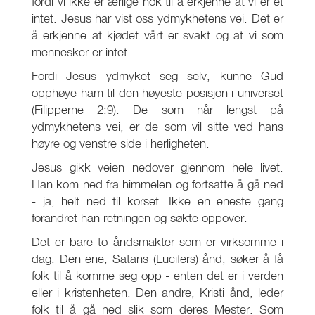
fordi vi ikke er ærlige nok til å erkjenne at vi er et
intet. Jesus har vist oss ydmykhetens vei. Det er
å erkjenne at kjødet vårt er svakt og at vi som
mennesker er intet.
Fordi Jesus ydmyket seg selv, kunne Gud
opphøye ham til den høyeste posisjon i universet
(Filipperne 2:9). De som når lengst på
ydmykhetens vei, er de som vil sitte ved hans
høyre og venstre side i herligheten.
Jesus gikk veien nedover gjennom hele livet.
Han kom ned fra himmelen og fortsatte å gå ned
- ja, helt ned til korset. Ikke en eneste gang
forandret han retningen og søkte oppover.
Det er bare to åndsmakter som er virksomme i
dag. Den ene, Satans (Lucifers) ånd, søker å få
folk til å komme seg opp - enten det er i verden
eller i kristenheten. Den andre, Kristi ånd, leder
folk til å gå ned slik som deres Mester. Som