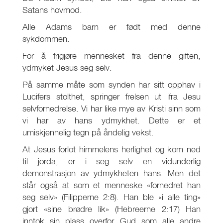
Satans hovmod.
Alle Adams barn er født med denne
sykdommen.
For å frigjøre mennesket fra denne giften,
ydmyket Jesus seg selv.
På samme måte som synden har sitt opphav i
Lucifers stolthet, springer frelsen ut ifra Jesu
selvfornedrelse. Vi har like mye av Kristi sinn som
vi har av hans ydmykhet. Dette er et
umiskjennelig tegn på åndelig vekst.
At Jesus forlot himmelens herlighet og kom ned
til jorda, er i seg selv en vidunderlig
demonstrasjon av ydmykheten hans. Men det
står også at som et menneske «fornedret han
seg selv» (Filipperne 2:8). Han ble «i alle ting»
gjort «sine brødre lik» (Hebreerne 2:17) Han
inntok sin plass overfor Gud som alle andre