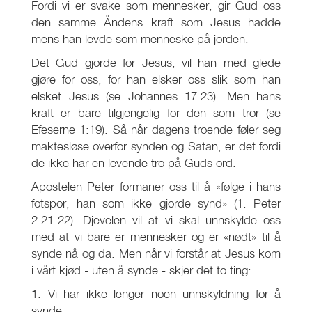
Fordi vi er svake som mennesker, gir Gud oss
den samme Åndens kraft som Jesus hadde
mens han levde som menneske på jorden.
Det Gud gjorde for Jesus, vil han med glede
gjøre for oss, for han elsker oss slik som han
elsket Jesus (se Johannes 17:23). Men hans
kraft er bare tilgjengelig for den som tror (se
Efeserne 1:19). Så når dagens troende føler seg
maktesløse overfor synden og Satan, er det fordi
de ikke har en levende tro på Guds ord.
Apostelen Peter formaner oss til å «følge i hans
fotspor, han som ikke gjorde synd» (1. Peter
2:21-22). Djevelen vil at vi skal unnskylde oss
med at vi bare er mennesker og er «nødt» til å
synde nå og da. Men når vi forstår at Jesus kom
i vårt kjød - uten å synde - skjer det to ting:
1. Vi har ikke lenger noen unnskyldning for å
synde.