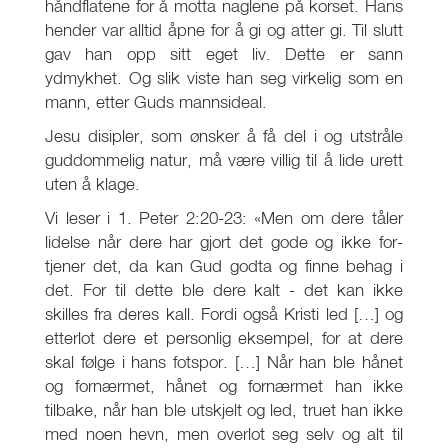
håndflatene for å motta naglene på korset. Hans
hender var alltid åpne for å gi og atter gi. Til slutt
gav han opp sitt eget liv. Dette er sann
ydmykhet. Og slik viste han seg virkelig som en
mann, etter Guds mannsideal.
Jesu disipler, som ønsker å få del i og utstråle
guddommelig natur, må være villig til å lide urett
uten å klage.
Vi leser i 1. Peter 2:20-23: «Men om dere tåler
lidelse når dere har gjort det gode og ikke for-
tjener det, da kan Gud godta og finne behag i
det. For til dette ble dere kalt - det kan ikke
skilles fra deres kall. Fordi også Kristi led […] og
etterlot dere et personlig eksempel, for at dere
skal følge i hans fotspor. […] Når han ble hånet
og fornærmet, hånet og fornærmet han ikke
tilbake, når han ble utskjelt og led, truet han ikke
med noen hevn, men overlot seg selv og alt til