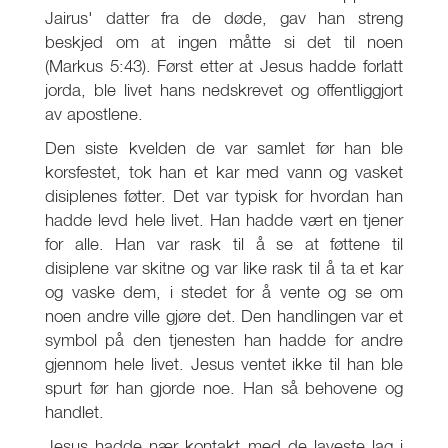
Jairus' datter fra de døde, gav han streng
beskjed om at ingen måtte si det til noen
(Markus 5:43). Først etter at Jesus hadde forlatt
jorda, ble livet hans nedskrevet og offentliggjort
av apostlene.
Den siste kvelden de var samlet før han ble
korsfestet, tok han et kar med vann og vasket
disiplenes føtter. Det var typisk for hvordan han
hadde levd hele livet. Han hadde vært en tjener
for alle. Han var rask til å se at føttene til
disiplene var skitne og var like rask til å ta et kar
og vaske dem, i stedet for å vente og se om
noen andre ville gjøre det. Den handlingen var et
symbol på den tjenesten han hadde for andre
gjennom hele livet. Jesus ventet ikke til han ble
spurt før han gjorde noe. Han så behovene og
handlet.
Jesus hadde nær kontakt med de laveste lag i