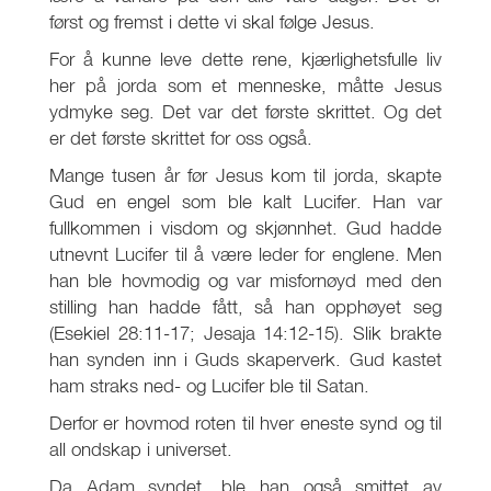
først og fremst i dette vi skal følge Jesus.
For å kunne leve dette rene, kjærlighetsfulle liv
her på jorda som et menneske, måtte Jesus
ydmyke seg. Det var det første skrittet. Og det
er det første skrittet for oss også.
Mange tusen år før Jesus kom til jorda, skapte
Gud en engel som ble kalt Lucifer. Han var
fullkommen i visdom og skjønnhet. Gud hadde
utnevnt Lucifer til å være leder for englene. Men
han ble hovmodig og var misfornøyd med den
stilling han hadde fått, så han opphøyet seg
(Esekiel 28:11-17; Jesaja 14:12-15). Slik brakte
han synden inn i Guds skaperverk. Gud kastet
ham straks ned- og Lucifer ble til Satan.
Derfor er hovmod roten til hver eneste synd og til
all ondskap i universet.
Da Adam syndet, ble han også smittet av