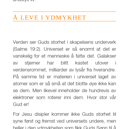
Å LEVE I YDMYKHET
Verden ser Guds storhet i skapelsens underverk
(Salme 19:2). Universet er så enormt at det er
vanskelig for et menneske å fatte det. Galakser
av stjerner har blitt kastet utover i
verdensrommet, milliarder av lysår fra hverandre.
På samme tid er materien i universet laget av
atomer som er så små at det blotte øye ikke kan
se dem. Men likevel inneholder de hundrevis av
elektroner som roterer inni dem. Hvor stor vår
Gud er!
For Jesu disipler kommer ikke Guds storhet til
syne først og fremst ved universets undere, men
heller i den ydmykheten som fikk Guds Sønn til å