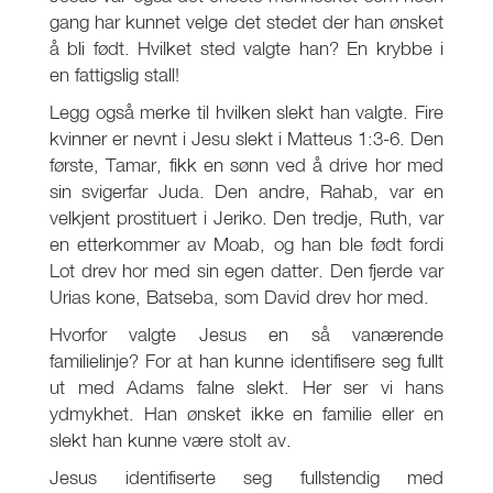
gang har kunnet velge det stedet der han ønsket
å bli født. Hvilket sted valgte han? En krybbe i
en fattigslig stall!
Legg også merke til hvilken slekt han valgte. Fire
kvinner er nevnt i Jesu slekt i Matteus 1:3-6. Den
første, Tamar, fikk en sønn ved å drive hor med
sin svigerfar Juda. Den andre, Rahab, var en
velkjent prostituert i Jeriko. Den tredje, Ruth, var
en etterkommer av Moab, og han ble født fordi
Lot drev hor med sin egen datter. Den fjerde var
Urias kone, Batseba, som David drev hor med.
Hvorfor valgte Jesus en så vanærende
familielinje? For at han kunne identifisere seg fullt
ut med Adams falne slekt. Her ser vi hans
ydmykhet. Han ønsket ikke en familie eller en
slekt han kunne være stolt av.
Jesus identifiserte seg fullstendig med