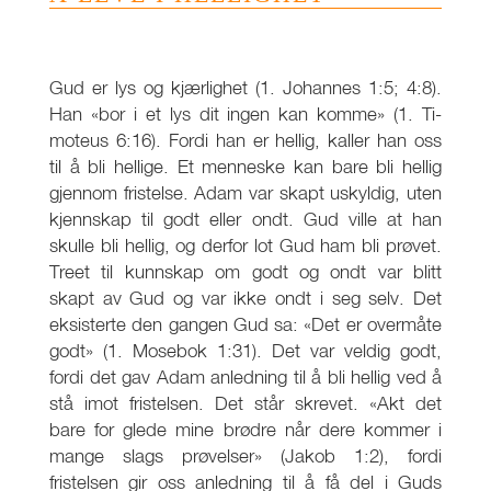
Gud er lys og kjærlighet (1. Johannes 1:5; 4:8).
Han «bor i et lys dit ingen kan komme» (1. Ti-
moteus 6:16). Fordi han er hellig, kaller han oss
til å bli hellige. Et menneske kan bare bli hellig
gjennom fristelse. Adam var skapt uskyldig, uten
kjennskap til godt eller ondt. Gud ville at han
skulle bli hellig, og derfor lot Gud ham bli prøvet.
Treet til kunnskap om godt og ondt var blitt
skapt av Gud og var ikke ondt i seg selv. Det
eksisterte den gangen Gud sa: «Det er overmåte
godt» (1. Mosebok 1:31). Det var veldig godt,
fordi det gav Adam anledning til å bli hellig ved å
stå imot fristelsen. Det står skrevet. «Akt det
bare for glede mine brødre når dere kommer i
mange slags prøvelser» (Jakob 1:2), fordi
fristelsen gir oss anledning til å få del i Guds