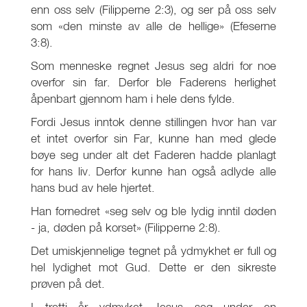
enn oss selv (Filipperne 2:3), og ser på oss selv
som «den minste av alle de hellige» (Efeserne
3:8).
Som menneske regnet Jesus seg aldri for noe
overfor sin far. Derfor ble Faderens herlighet
åpenbart gjennom ham i hele dens fylde.
Fordi Jesus inntok denne stillingen hvor han var
et intet overfor sin Far, kunne han med glede
bøye seg under alt det Faderen hadde planlagt
for hans liv. Derfor kunne han også adlyde alle
hans bud av hele hjertet.
Han fornedret «seg selv og ble lydig inntil døden
- ja, døden på korset» (Filipperne 2:8).
Det umiskjennelige tegnet på ydmykhet er full og
hel lydighet mot Gud. Dette er den sikreste
prøven på det.
I tretti år ydmyket Jesus seg under en