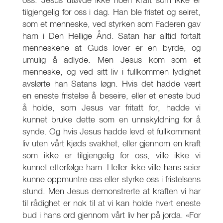
tilgjengelig for oss i dag. Han ble fristet og seiret,
som et menneske, ved styrken som Faderen gav
ham i Den Hellige Ånd. Satan har alltid fortalt
menneskene at Guds lover er en byrde, og
umulig å adlyde. Men Jesus kom som et
menneske, og ved sitt liv i fullkommen lydighet
avslørte han Satans løgn. Hvis det hadde vært
en eneste fristelse å beseire, eller et eneste bud
å holde, som Jesus var fritatt for, hadde vi
kunnet bruke dette som en unnskyldning for å
synde. Og hvis Jesus hadde levd et fullkomment
liv uten vårt kjøds svakhet, eller gjennom en kraft
som ikke er tilgjengelig for oss, ville ikke vi
kunnet etterfølge ham. Heller ikke ville hans seier
kunne oppmuntre oss eller styrke oss i fristelsens
stund. Men Jesus demonstrerte at kraften vi har
til rådighet er nok til at vi kan holde hvert eneste
bud i hans ord gjennom vårt liv her på jorda. «For