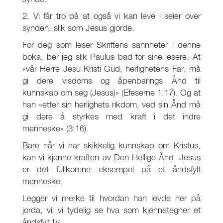
2. Vi får tro på at også vi kan leve i seier over
synden, slik som Jesus gjorde.
For deg som leser Skriftens sannheter i denne
boka, ber jeg slik Paulus bad for sine lesere: At
«vår Herre Jesu Kristi Gud, herlighetens Far, må
gi dere visdoms og åpenbarings Ånd til
kunnskap om seg (Jesus)» (Efeserne 1:17). Og at
han «etter sin herlighets rikdom, ved sin Ånd må
gi dere å styrkes med kraft i det indre
menneske» (3:16).
Bare når vi har skikkelig kunnskap om Kristus,
kan vi kjenne kraften av Den Hellige Ånd. Jesus
er det fullkomne eksempel på et åndsfylt
menneske.
Legger vi merke til hvordan han levde her på
jorda, vil vi tydelig se hva som kjennetegner et
åndsfylt liv.