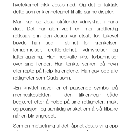
hvetekornet gikk Jesus ned. Og det er faktisk
dette som er kjennetegnet til alle sanne disipler.
Man kan se Jesu strålende ydmykhet i hans
død. Det har aldri vært en mer urettferdig
rettssak enn den Jesus var utsatt for. Likevel
bøyde han seg i stillhet for krenkelser,
fornærmelser, urettferdighet, ydmykelser og
latterliggjøring. Han nedkalte ikke forbannelser
over sine fiender. Han tenkte verken på hevn
eller ropte på hjelp fra englene. Han gav opp alle
rettigheter som Guds sønn.
«En knyttet neve» er et passende symbol på
menneskeslekten - den tilkjennegir både
begjæret etter å holde på sine rettigheter, makt
og posisjon, og samtidig ønsket om å slå tilbake
når en blir angrepet.
Som en motsetning til det, åpnet Jesus villig opp