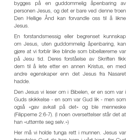
bygges på en guddommelig åpenbaring av
personen Jesus, og det er bare ved denne troen
Den Hellige Ånd kan forvandle oss til å likne
Jesus.
En forstandsmessig eller begrenset kunnskap
om Jesus, uten guddommelig åpenbaring, kan
gjøre at vi forblir like blinde som bibellærerne var
på Jesu tid. Deres forståelse av Skriften fikk
dem til å lete etter en annen Kristus, en med
andre egenskaper enn det Jesus fra Nasaret
hadde.
Den Jesus vi leser om i Bibelen, er en som var i
Guds skikkelse - en som var Gud lik - men som
også «gav avkall på det» og ble menneske
(Filipperne 2:6-7). (I noen oversettelser står det at
han «uttømte seg selv.»)
Her må vi holde tunga rett i munnen. Jesus var
fremdeles Gud da han kom i vårt kjød, for Gud