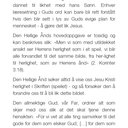
dannet til likhet med hans Sønn. Enhver
læresetning i Guds ord kan bare bli rett forstått
hvis den blir sett i lys av Guds evige plan for
mennesket - å gjøre det lik Jesus.
Den Hellige Ånds hovedoppgave er tosidig og
kan beskrives slik: «Men vi som med utildekket
ansikt ser Herrens herlighet som i et speil, vi blir
alle forvandlet til det samme bilde, fra her-lighet
til herlighet, som av Herrens ånd» (2. Korinter
3:18).
Den Hellige Ånd søker alltid å vise oss Jesu Kristi
herlighet i Skriften (speilet) - og så forsøker den å
forandre oss til å bli lik dette bildet.
Den allmektige Gud, vår Far, ordner alt som
skjer med oss slik at det skal tjene denne
hensikten. «For vi vet at alle ting samvirker til det
gode for dem som elsker Gud, […] for dem som