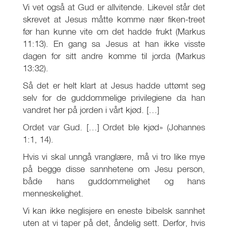
Vi vet også at Gud er allvitende. Likevel står det
skrevet at Jesus måtte komme nær fiken-treet
før han kunne vite om det hadde frukt (Markus
11:13). En gang sa Jesus at han ikke visste
dagen for sitt andre komme til jorda (Markus
13:32).
Så det er helt klart at Jesus hadde uttømt seg
selv for de guddommelige privilegiene da han
vandret her på jorden i vårt kjød. […]
Ordet var Gud. […] Ordet ble kjød» (Johannes
1:1, 14).
Hvis vi skal unngå vranglære, må vi tro like mye
på begge disse sannhetene om Jesu person,
både hans guddommelighet og hans
menneskelighet.
Vi kan ikke neglisjere en eneste bibelsk sannhet
uten at vi taper på det, åndelig sett. Derfor, hvis