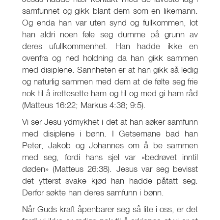
samfunnet og gikk blant dem som en likemann.
Og enda han var uten synd og fullkommen, lot
han aldri noen føle seg dumme på grunn av
deres ufullkommenhet. Han hadde ikke en
ovenfra og ned holdning da han gikk sammen
med disiplene. Sannheten er at han gikk så ledig
og naturlig sammen med dem at de følte seg frie
nok til å irettesette ham og til og med gi ham råd
(Matteus 16:22; Markus 4:38; 9:5).
Vi ser Jesu ydmykhet i det at han søker samfunn
med disiplene i bønn. I Getsemane bad han
Peter, Jakob og Johannes om å be sammen
med seg, fordi hans sjel var «bedrøvet inntil
døden» (Matteus 26:38). Jesus var seg bevisst
det ytterst svake kjød han hadde påtatt seg.
Derfor søkte han deres samfunn i bønn.
Når Guds kraft åpenbarer seg så lite i oss, er det