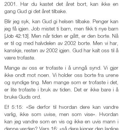
2001. Har du kastet det året bort, kan ikke en
gang Gud gi det året tilbake.
Blir jeg syk, kan Gud gi helsen tilbake. Penger kan
jeg få igjen. Job mistet ti barn, men fikk ti nye barn
[
Job 42:13
]. Men når tiden er gått, er den borte. Nå
er til og med halvdelen av 2002 borte. Men vi har,
kanskje, resten av 2002 igjen. Gud har kalt oss til å
være trofaste.
Mange av oss er trofaste i å unngå synd. Vi gjør
ikke ondt mot noen. Vi holder oss borte fra urene
og syndige ting. Men mange som er trofaste i det,
er lite trofaste i bruk av tiden. Det er ikke bare i å
bruke Guds ord.
Ef 5:15: «Se derfor til hvordan dere kan vandre
varlig, ikke som uvise, men som vise». Hvordan
kan jeg vandre som en vis og ikke en uvis mann i
denne verden? Vers 16: «så dere kjøper den laglige