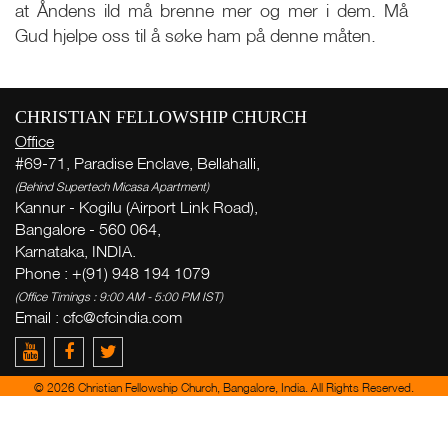
at Åndens ild må brenne mer og mer i dem. Må
Gud hjelpe oss til å søke ham på denne måten.
CHRISTIAN FELLOWSHIP CHURCH
Office
#69-71, Paradise Enclave, Bellahalli,
(Behind Supertech Micasa Apartment)
Live
Kannur - Kogilu (Airport Link Road),
Bangalore - 560 064,
Karnataka, INDIA.
More
Phone : +(91) 948 194 1079
(Office Timings : 9:00 AM - 5:00 PM IST)
Email :
cfc@cfcindia.com
W
( Th
Thi
© 2026 Christian Fellowship Church, Bangalore, India. All Rights Reserved.