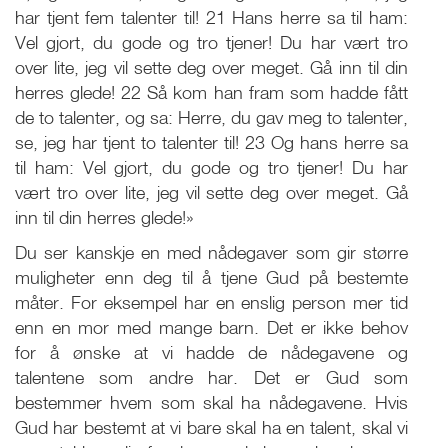
har tjent fem talenter til! 21 Hans herre sa til ham:
Vel gjort, du gode og tro tjener! Du har vært tro
over lite, jeg vil sette deg over meget. Gå inn til din
herres glede! 22 Så kom han fram som hadde fått
de to talenter, og sa: Herre, du gav meg to talenter,
se, jeg har tjent to talenter til! 23 Og hans herre sa
til ham: Vel gjort, du gode og tro tjener! Du har
vært tro over lite, jeg vil sette deg over meget. Gå
inn til din herres glede!»
Du ser kanskje en med nådegaver som gir større
muligheter enn deg til å tjene Gud på bestemte
måter. For eksempel har en enslig person mer tid
enn en mor med mange barn. Det er ikke behov
for å ønske at vi hadde de nådegavene og
talentene som andre har. Det er Gud som
bestemmer hvem som skal ha nådegavene. Hvis
Gud har bestemt at vi bare skal ha en talent, skal vi