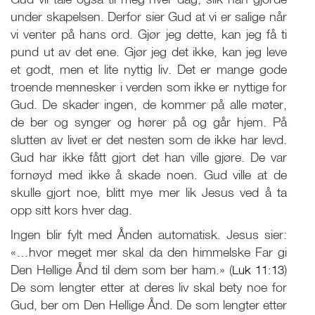
under skapelsen. Derfor sier Gud at vi er salige når
vi venter på hans ord. Gjør jeg dette, kan jeg få ti
pund ut av det ene. Gjør jeg det ikke, kan jeg leve
et godt, men et lite nyttig liv. Det er mange gode
troende mennesker i verden som ikke er nyttige for
Gud. De skader ingen, de kommer på alle møter,
de ber og synger og hører på og går hjem. På
slutten av livet er det nesten som de ikke har levd.
Gud har ikke fått gjort det han ville gjøre. De var
fornøyd med ikke å skade noen. Gud ville at de
skulle gjort noe, blitt mye mer lik Jesus ved å ta
opp sitt kors hver dag.
Ingen blir fylt med Ånden automatisk. Jesus sier:
«…hvor meget mer skal da den himmelske Far gi
Den Hellige Ånd til dem som ber ham.» (
Luk 11:13
)
De som lengter etter at deres liv skal bety noe for
Gud, ber om Den Hellige Ånd. De som lengter etter