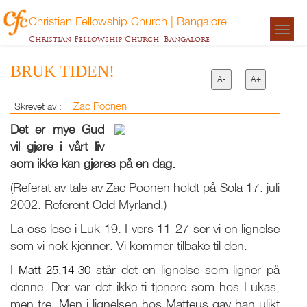
Christian Fellowship Church | Bangalore
Togg
Christian Fellowship Church, Bangalore
navigat
BRUK TIDEN!
A-
A+
Zac Poonen
Skrevet av :
Det er mye Gud
vil gjøre i vårt liv
som ikke kan gjøres på en dag.
(Referat av tale av Zac Poonen holdt på Sola 17. juli
2002. Referent Odd Myrland.)
La oss lese i Luk 19
. I vers 11-27 ser vi en lignelse
som vi nok kjenner. Vi kommer tilbake til den.
I
Matt 25:14-30
står det en lignelse som ligner på
denne. Der var det ikke ti tjenere som hos Lukas,
men tre. Men i lignelsen hos Matteus gav han ulikt