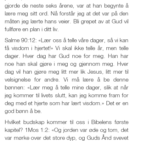
gjorde de neste seks årene, var at han begynte å
lære meg sitt ord. Nå forstår jeg at det var på den
måten jeg lærte hans veier. Bli grepet av at Gud vil
fullføre en plan i ditt liv.
Salme 90:12: «Lær oss å telle våre dager, så vi kan
få visdom i hjertet!» Vi skal ikke telle år, men telle
dager. Hver dag har Gud noe for meg. Han har
noe han skal gjøre i meg og gjennom meg. Hver
dag vil han gjøre meg litt mer lik Jesus, litt mer til
velsignelse for andre. Vi må lære å be denne
bønnen: «Lær meg å telle mine dager, slik at når
jeg kommer til livets slutt, kan jeg komme fram for
deg med et hjerte som har lært visdom.» Det er en
god bønn å be.
Hvilket budskap kommer til oss i Bibelens første
kapitel? 1Mos 1:2: «Og jorden var øde og tom, det
var mørke over det store dyp, og Guds Ånd svevet