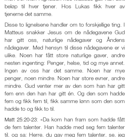
beløp til hver tjener. Hos Lukas fikk hver av
tjenerne det samme.
Disse to lignelsene handler om to forskjellige ting. I
Matteus snakker Jesus om de nådegavene Gud
har gitt oss, naturlige nådegaver og Åndens
nådegaver. Med hensyn til disse nådegavene er vi
ulike. Noen har fått store naturlige gaver, andre
nesten ingenting: Penger, helse, tid og mye annet.
Ingen av oss har det samme. Noen har mye
penger, noen mindre. Noen har store evner, andre
mindre. Gud venter mer av den som han har gitt
fem enn den han har gitt én. Og den som hadde
fem og fikk fem til, fikk samme lønn som den som
hadde to og fikk to til.
Matt 25:20-23
: «Da kom han fram som hadde fått
de fem talenter. Han hadde med seg fem talenter
til, og sa: Herre, du gav meg fem talenter, se, jeg