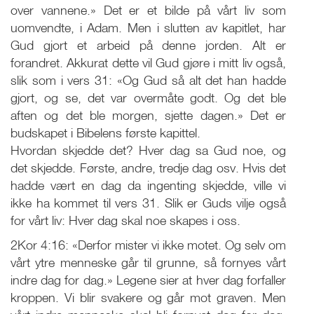
over vannene.» Det er et bilde på vårt liv som
uomvendte, i Adam. Men i slutten av kapitlet, har
Gud gjort et arbeid på denne jorden. Alt er
forandret. Akkurat dette vil Gud gjøre i mitt liv også,
slik som i vers 31: «Og Gud så alt det han hadde
gjort, og se, det var overmåte godt. Og det ble
aften og det ble morgen, sjette dagen.» Det er
budskapet i Bibelens første kapittel.
Hvordan skjedde det? Hver dag sa Gud noe, og
det skjedde. Første, andre, tredje dag osv. Hvis det
hadde vært en dag da ingenting skjedde, ville vi
ikke ha kommet til vers 31. Slik er Guds vilje også
for vårt liv: Hver dag skal noe skapes i oss.
2Kor 4:16: «Derfor mister vi ikke motet. Og selv om
vårt ytre menneske går til grunne, så fornyes vårt
indre dag for dag.» Legene sier at hver dag forfaller
kroppen. Vi blir svakere og går mot graven. Men