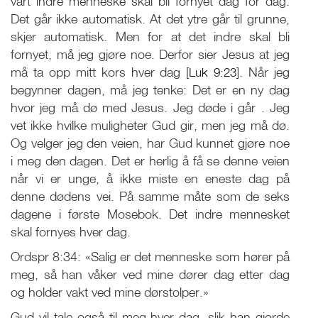
vårt indre menneske skal bli fornyet dag for dag.
Det går ikke automatisk. At det ytre går til grunne,
skjer automatisk. Men for at det indre skal bli
fornyet, må jeg gjøre noe. Derfor sier Jesus at jeg
må ta opp mitt kors hver dag [
Luk 9:23
]. Når jeg
begynner dagen, må jeg tenke: Det er en ny dag
hvor jeg må dø med Jesus. Jeg døde i går . Jeg
vet ikke hvilke muligheter Gud gir, men jeg må dø.
Og velger jeg den veien, har Gud kunnet gjøre noe
i meg den dagen. Det er herlig å få se denne veien
når vi er unge, å ikke miste en eneste dag på
denne dødens vei. På samme måte som de seks
dagene i første Mosebok. Det indre mennesket
skal fornyes hver dag.
Ordspr 8:34: «Salig er det menneske som hører på
meg, så han våker ved mine dører dag etter dag
og holder vakt ved mine dørstolper.»
Gud vil tale også til meg hver dag, slik han gjorde