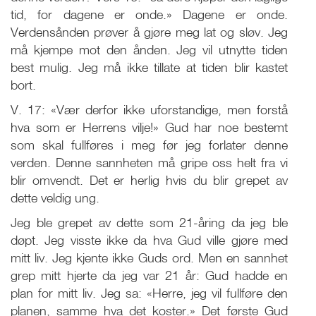
tid, for dagene er onde.» Dagene er onde.
Verdensånden prøver å gjøre meg lat og sløv. Jeg
må kjempe mot den ånden. Jeg vil utnytte tiden
best mulig. Jeg må ikke tillate at tiden blir kastet
bort.
V. 17: «Vær derfor ikke uforstandige, men forstå
hva som er Herrens vilje!» Gud har noe bestemt
som skal fullføres i meg før jeg forlater denne
verden. Denne sannheten må gripe oss helt fra vi
blir omvendt. Det er herlig hvis du blir grepet av
dette veldig ung.
Jeg ble grepet av dette som 21-åring da jeg ble
døpt. Jeg visste ikke da hva Gud ville gjøre med
mitt liv. Jeg kjente ikke Guds ord. Men en sannhet
grep mitt hjerte da jeg var 21 år: Gud hadde en
plan for mitt liv. Jeg sa: «Herre, jeg vil fullføre den
planen, samme hva det koster.» Det første Gud