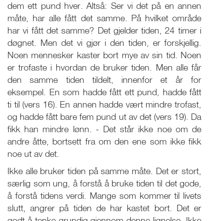
dem ett pund hver. Altså: Ser vi det på en annen
måte, har alle fått det samme. På hvilket område
har vi fått det samme? Det gjelder tiden, 24 timer i
døgnet. Men det vi gjør i den tiden, er forskjellig.
Noen mennesker kaster bort mye av sin tid. Noen
er trofaste i hvordan de bruker tiden. Men alle får
den samme tiden tildelt, innenfor et år for
eksempel. En som hadde fått ett pund, hadde fått
ti til (vers 16). En annen hadde vært mindre trofast,
og hadde fått bare fem pund ut av det (vers 19). Da
fikk han mindre lønn. - Det står ikke noe om de
andre åtte, bortsett fra om den ene som ikke fikk
noe ut av det.
Ikke alle bruker tiden på samme måte. Det er stort,
særlig som ung, å forstå å bruke tiden til det gode,
å forstå tidens verdi. Mange som kommer til livets
slutt, angrer på tiden de har kastet bort. Det er
godt å tenke grundig gjennom denne lignelse. Ikke