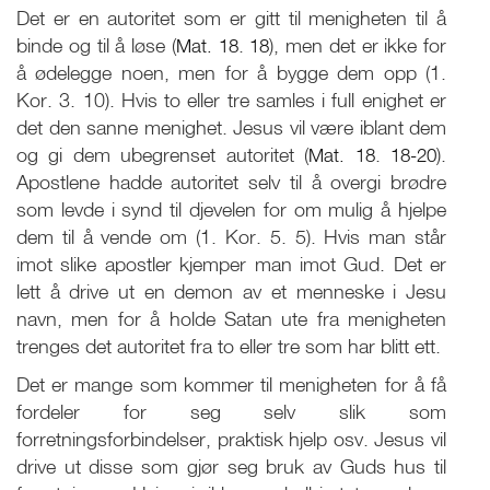
Det er en autoritet som er gitt til menigheten til å
binde og til å løse (
Mat. 18
.
18
), men det er ikke for
å ødelegge noen, men for å bygge dem opp (1.
Kor. 3. 10). Hvis to eller tre samles i full enighet er
det den sanne menighet. Jesus vil være iblant dem
og gi dem ubegrenset autoritet (
Mat. 18
.
18-20
).
Apostlene hadde autoritet selv til å overgi brødre
som levde i synd til djevelen for om mulig å hjelpe
dem til å vende om (1. Kor. 5. 5). Hvis man står
imot slike apostler kjemper man imot Gud. Det er
lett å drive ut en demon av et menneske i Jesu
navn, men for å holde Satan ute fra menigheten
trenges det autoritet fra to eller tre som har blitt ett.
Det er mange som kommer til menigheten for å få
fordeler for seg selv slik som
forretningsforbindelser, praktisk hjelp osv. Jesus vil
drive ut disse som gjør seg bruk av Guds hus til