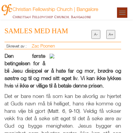
Christian Fellowship Church | Bangalore
Togg
Christian Fellowship Church, Bangalore
navigat
SAMLES MED HAM
A-
A+
Zac Poonen
Skrevet av :
Den første
betingelsen for å
bli Jesu disippel er å hate far og mor, brødre og
søstre og til og med sitt eget liv. Vi kan ikke lykkes
hvis vi ikke er villige til å betale denne prisen.
Det er bare noen få som kan be alvorlig av hjertet
at Guds navn må bli helliget, hans rike komme og
hans vilje bli gjort (
Matt. 6
,
9-10
). Veldig få vokser
vekk fra det å søke sitt eget til det å søke ære av
Gud og bygge menigheten. Jesus bygger en