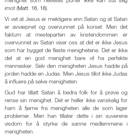
menighet som helvetes porter ikke kan stå seg
imot (
Matt. 16
,
18
).
Vi vet at Jesus er mektigere enn Satan og at Satan
er avvæpnet og overvunnet på korset. Men det
faktum at mesteparten av kristendommen er
overvunnet av Satan viser oss at det er ikke Jesus
som har bygget de fleste menighetene. Det er ikke
det at en god menighet bare vil ha perfekte
mennesker. Selv den menigheten Jesus hadde på
jorden hadde en Judas. Men Jesus tillot ikke Judas
å influere på selve menigheten.
Gud har tillatt Satan å bedra folk for å prøve og
rense sin menighet. Det er heller ikke vanskelig for
ham å fjerne fra menigheten alle de som lager
problemer. Men han tillater dette i sin suverene
visdom for å styrke de sanne medlemmene i
menigheten.