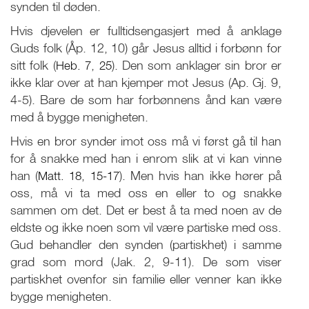
synden til døden.
Hvis djevelen er fulltidsengasjert med å anklage
Guds folk (Åp. 12, 10) går Jesus alltid i forbønn for
sitt folk (
Heb. 7
,
25
). Den som anklager sin bror er
ikke klar over at han kjemper mot Jesus (Ap. Gj. 9,
4-5). Bare de som har forbønnens ånd kan være
med å bygge menigheten.
Hvis en bror synder imot oss må vi først gå til han
for å snakke med han i enrom slik at vi kan vinne
han (
Matt. 18
,
15-17
). Men hvis han ikke hører på
oss, må vi ta med oss en eller to og snakke
sammen om det. Det er best å ta med noen av de
eldste og ikke noen som vil være partiske med oss.
Gud behandler den synden (partiskhet) i samme
grad som mord (Jak. 2, 9-11). De som viser
partiskhet ovenfor sin familie eller venner kan ikke
bygge menigheten.