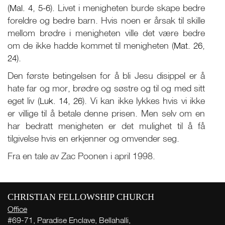
(
Mal. 4
,
5-6
). Livet i menigheten burde skape bedre
foreldre og bedre barn. Hvis noen er årsak til skille
mellom brødre i menigheten ville det være bedre
om de ikke hadde kommet til menigheten (
Mat. 26
,
24
).
Den første betingelsen for å bli Jesu disippel er å
hate far og mor, brødre og søstre og til og med sitt
eget liv (
Luk. 14
,
26
). Vi kan ikke lykkes hvis vi ikke
er villige til å betale denne prisen. Men selv om en
har bedratt menigheten er det mulighet til å få
tilgivelse hvis en erkjenner og omvender seg.
Fra en tale av Zac Poonen i april 1998.
Live
More
CHRISTIAN FELLOWSHIP CHURCH
Office
#69-71, Paradise Enclave, Bellahalli,