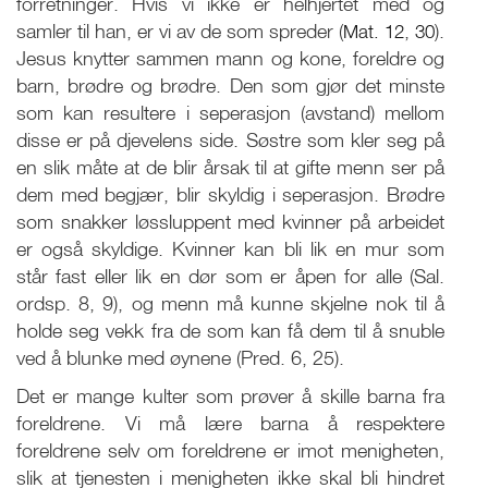
forretninger. Hvis vi ikke er helhjertet med og
samler til han, er vi av de som spreder (
Mat. 12
,
30
).
Jesus knytter sammen mann og kone, foreldre og
barn, brødre og brødre. Den som gjør det minste
som kan resultere i seperasjon (avstand) mellom
disse er på djevelens side. Søstre som kler seg på
en slik måte at de blir årsak til at gifte menn ser på
dem med begjær, blir skyldig i seperasjon. Brødre
som snakker løssluppent med kvinner på arbeidet
er også skyldige. Kvinner kan bli lik en mur som
står fast eller lik en dør som er åpen for alle (Sal.
ordsp. 8, 9), og menn må kunne skjelne nok til å
holde seg vekk fra de som kan få dem til å snuble
ved å blunke med øynene (Pred. 6, 25).
Det er mange kulter som prøver å skille barna fra
foreldrene. Vi må lære barna å respektere
foreldrene selv om foreldrene er imot menigheten,
slik at tjenesten i menigheten ikke skal bli hindret