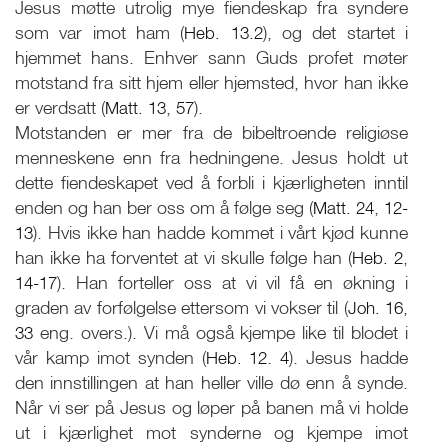
Jesus møtte utrolig mye fiendeskap fra syndere
som var imot ham (
Heb. 13.2
), og det startet i
hjemmet hans. Enhver sann Guds profet møter
motstand fra sitt hjem eller hjemsted, hvor han ikke
er verdsatt (
Matt. 13
,
57
).
Motstanden er mer fra de bibeltroende religiøse
menneskene enn fra hedningene. Jesus holdt ut
dette fiendeskapet ved å forbli i kjærligheten inntil
enden og han ber oss om å følge seg (
Matt. 24
,
12-
13
). Hvis ikke han hadde kommet i vårt kjød kunne
han ikke ha forventet at vi skulle følge han (
Heb. 2
,
14-17
). Han forteller oss at vi vil få en økning i
graden av forfølgelse ettersom vi vokser til (
Joh. 16
,
33
eng. overs.). Vi må også kjempe like til blodet i
vår kamp imot synden (
Heb. 12
.
4
). Jesus hadde
den innstillingen at han heller ville dø enn å synde.
Når vi ser på Jesus og løper på banen må vi holde
ut i kjærlighet mot synderne og kjempe imot